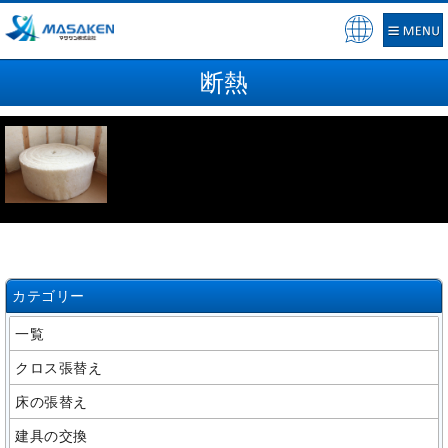
Pow
ere
断熱
d by
カテゴリー
一覧
クロス張替え
床の張替え
建具の交換